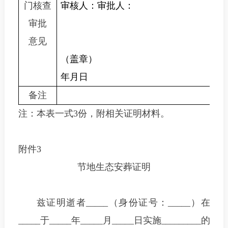
门
核查
审核人：
审批人：
审批
意见
（盖章）
年
月
日
备注
注：本表一式
3
份，附相关证明材料。
附件
3
节地生态安葬证明
兹证明逝者
_____（
身份证号
：_____
）
在
_____于
_____年
_____月_____
日实施_________
的