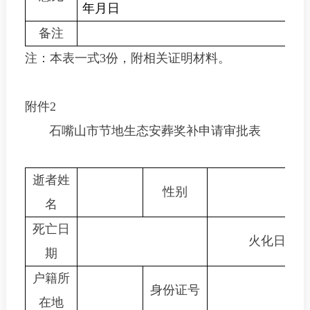
年
月
日
备注
注：本表一式
3
份，附相关证明材料。
附件
2
石嘴山市节地生态安葬奖补申请审批表
逝者姓
性
别
名
死亡日
火化日期
期
户籍所
身份证号
在地