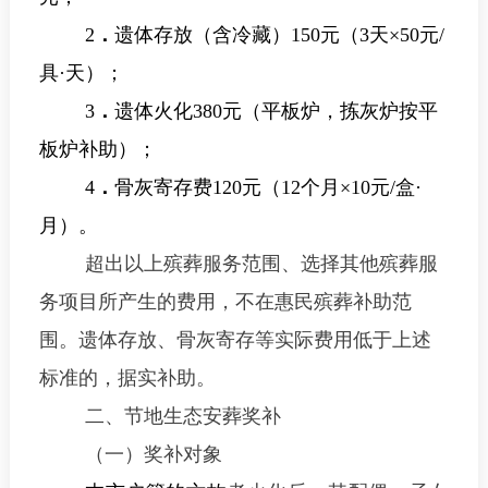
2
．
遗体存放（含冷藏）
150
元（
3
天
×50
元
/
具
·
天）
；
3
．
遗体火化
380
元（平板炉，拣灰炉按平
板炉补助）；
4
．
骨灰寄存费
120
元（
12
个月
×10
元
/
盒
·
月）。
超出以上殡葬服务范围、选择其他殡葬服
务项目所产生的费用，不在惠民殡葬补助范
围。遗体存放、骨灰寄存等实际费用低于上述
标准的，据实补助。
二、节地生态安葬奖补
（一）奖补对象