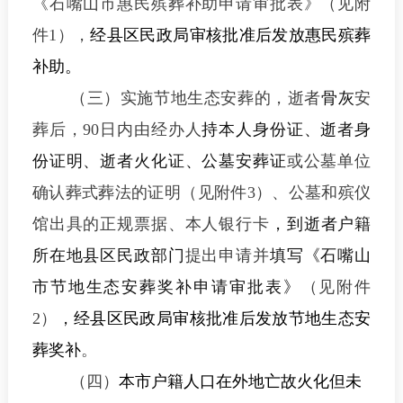
《
石嘴山
市惠民殡葬补助申请审批表》（见附
件
1
）
，
经县区民政局审核批准后发放惠民殡葬
补助。
（
三
）实施节地生态安葬的，逝者
骨灰
安
葬后，
90
日内
由经办人
持本人身份证、逝者身
份证明、逝者火化证、公墓安葬证
或公墓单位
确认葬式葬法的证明
（见附件
3
）
、公墓
和殡仪
馆
出具的正规票据、本人银行卡
，
到逝者户籍
所在地县区民政部门
提出申请并
填写《
石嘴山
市节地生态安葬奖
补
申请
审批
表》
（见附件
2
）
，
经县区民政局审核批准后发放节地生态安
葬奖补
。
（四）
本市户籍人口在外地亡故火化但未