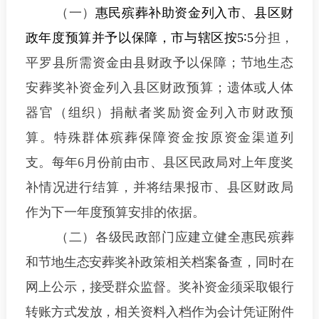
（一）
惠民殡葬补助资金列入市、县区财
政年度预算并予以保障，市与辖区按
5∶5
分担，
平罗县所需资金由县财政予以保障；节地生态
安葬奖补资金列入县区财政预算；遗体或人体
器官（组织）捐献者奖励资金列入市财政预
算。特殊群体殡葬保障资金按原资金渠道列
支。每年
6
月
份前由市、县区民政局对上年度奖
补情况进行结算，并将结果报市、县区财政局
作为下一年度预算安排的依据。
（
二
）各级民政部门应建立
健全
惠民殡葬
和
节地
生态安葬奖补
政策相关
档案备查
，同时在
网上公示，接受群众监督
。
奖补
资金须采取银行
转账方式发放，相关资料入档作为会计凭证附件