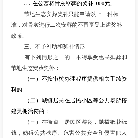
3
．
在公墓将骨灰壁葬的奖补
1000
元。
节地生态安葬奖补只能申请以上一种标
准，对骨灰进行二次安葬的不再享受上述奖补
政策。
三、不予补助和奖补情形
有下列情形之一的，不得享受惠民殡葬和
节地生态安葬奖补：
（一）不按
审核办理程序提供相关手续资
料的
；
（二）
城镇居民
在居民小区等公共场所搭
建
灵棚
治丧
的
；
（三）在街道、居民区游丧，抛撒纸花纸
钱，妨碍公共秩序、危害公共安全和侵害他人