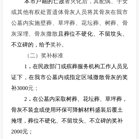
本市户籍的亡故
者
火化
后
，其配偶、子女
或其他有权处置遗体骨灰人员将其骨灰在
我市
公墓内
实施壁葬、
草坪葬、花坛葬、树葬、骨
灰深埋、骨灰撒散
且葬位不硬化、不留坟头、
不立碑的，给予
奖补
。
（二）奖补标准
1
．
在民政部门或殡葬服务机构工作人员见
证下，在我市公墓内或指定区域撒散骨灰的奖
补
3000
元；
2
．
在公墓内采取树葬、花坛葬、草坪葬，
骨灰不装盒或使用环保可降解材料盛装后覆土
掩埋，葬位不硬化、不留坟头、不立碑的奖补
2000
元；