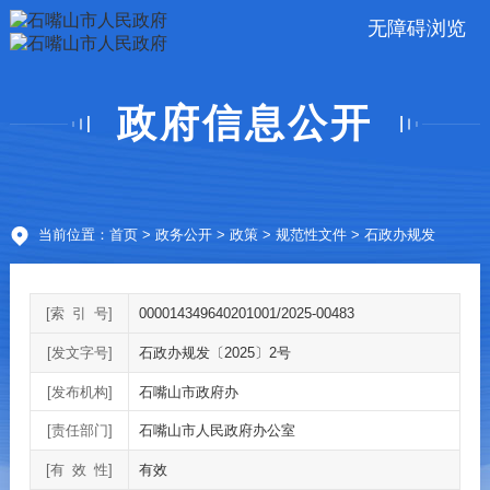
无障碍浏览
政府信息公开
当前位置：
首页
>
政务公开
>
政策
>
规范性文件
> 石政办规发
[索
引
号]
000014349640201001/2025-00483
[发文字号]
石政办规发〔2025〕2号
[发布机构]
石嘴山市政府办
[责任部门]
石嘴山市人民政府办公室
[有
效
性]
有效