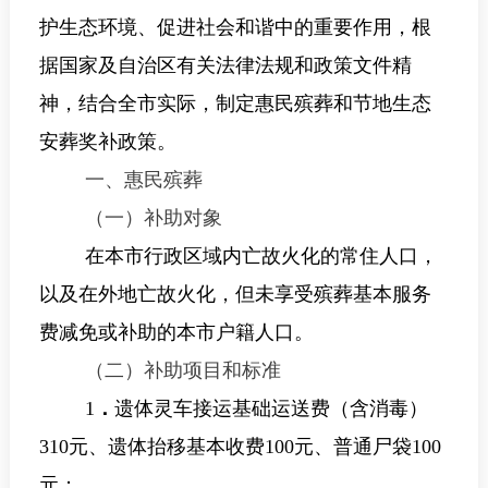
护生态环境、促进社会和谐中的重要作用，
根
据
国家及自治区有关法律法规和政策文件精
神
，结合
全市
实际，
制定
惠民殡葬
和节地生态
安葬奖补政策
。
一、惠民殡葬
（一）补助对象
在本市行政区域内
亡故火化的常住人口，
以及在外地亡故火化，但未享受殡葬基本服务
费减免或补助的本市户籍人口。
（二）补助项目和标准
1
．
遗体灵车接运基础运送费（含消毒）
310
元、遗体抬移基本收费
100
元、普通尸袋
100
元；