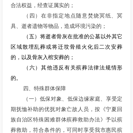
合法权益，经查证属实的；
（四）在非指定地点随意焚烧冥纸、冥
具、逝者遗物等物品，造成环境污染的；
（五）将逝者骨灰在批准的公墓以外其它
区域散埋乱葬或将迁坟骨殖火化后二次安葬
的，以及
骨灰入棺安葬的
；
（六）其他
违反
有关
殡葬
法律
法规
情形
的。
四、特殊群体保障
（一）
低保对象
、低保边缘家庭、
享受定
期抚恤补助的优抚对象
亡故人员，按《宁夏回
族自治区特殊困难群体殡葬救助办法》予以殡
葬救助，符合条件的，可同时享受我市惠民殡