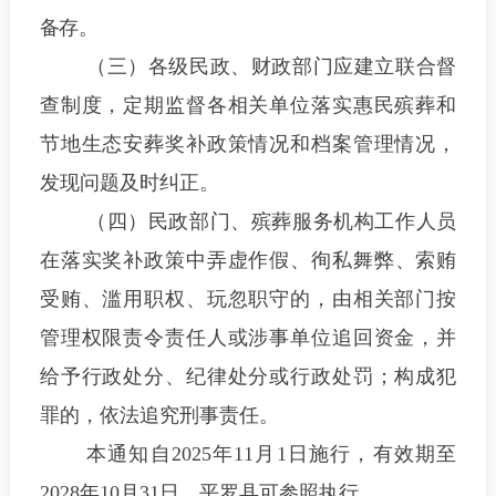
备存
。
（三）各级民政、财政部门应建立联合督
查制度，定期监督
各相关单位
落实惠民殡葬和
节地生态安葬奖补政策情况和档案管理情况，
发现问题及时纠正。
（四）民政部门、殡葬服务机构工作人员
在
落实奖补政策中
弄
虚作假、徇私舞弊、索贿
受贿、滥用职权、玩忽职守的，由相关部门按
管理权限责令责任人或涉事单位追回资金，并
给予行政处分、纪律处分或行政处罚；构成犯
罪的，依法追究刑事责任
。
本通知自
2025
年
11
月
1
日施行，有效期至
2028
年
10
月
31
日
。平罗县可参照执行。