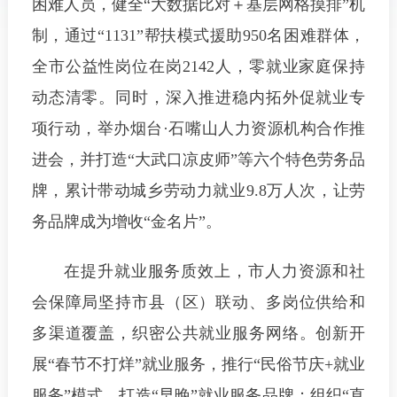
困难人员，健全“大数据比对＋基层网格摸排”机
制，通过“1131”帮扶模式援助950名困难群体，
全市公益性岗位在岗2142人，零就业家庭保持
动态清零。同时，深入推进稳内拓外促就业专
项行动，举办烟台·石嘴山人力资源机构合作推
进会，并打造“大武口凉皮师”等六个特色劳务品
牌，累计带动城乡劳动力就业9.8万人次，让劳
务品牌成为增收“金名片”。
在提升就业服务质效上，
市人力资源和社
会保障局
坚持市县（区）联动、多岗位供给和
多渠道覆盖，织密公共就业服务网络。创新开
展“春节不打烊”就业服务，推行“民俗节庆+就业
服务”模式，打造“早晚”就业服务品牌；组织“直