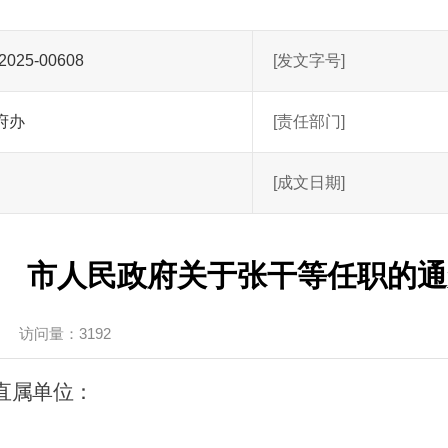
2025-00608
[发文字号]
府办
[责任部门]
[成文日期]
市人民政府关于张干等任职的通
访问量：3192
直属单位：