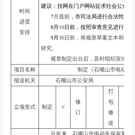
建议；挂网在门户网站征求社会公众意
时间
7
月底前
，市司法局进行合法性审查
进度
8
月
10
日前，按照审查意见进行修改
安排
9
月
30
日前，将规章草案文本和说明
研究。
规章制定出台后，及时组织宣传并
项目名称
制定《石嘴山市电动车
报送机关
石嘴山市公安局
打
修
包
立项形式
制定
√
订
修
改
近年来，石嘴山市电动车保有量快