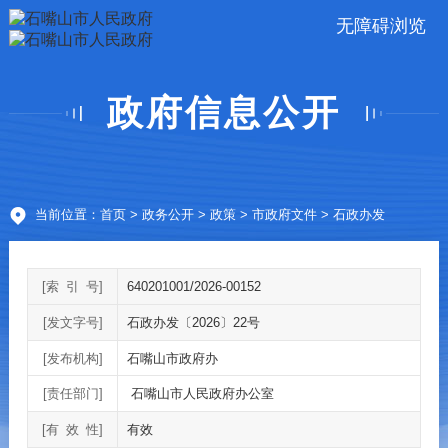
无障碍浏览
政府信息公开
当前位置：
首页
>
政务公开
>
政策
>
市政府文件
> 石政办发
[索
引
号]
640201001/2026-00152
[发文字号]
石政办发〔2026〕22号
[发布机构]
石嘴山市政府办
[责任部门]
​ 石嘴山市人民政府办公室
[有
效
性]
有效