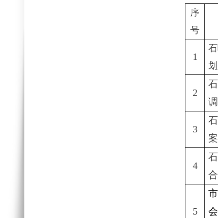
序
号
石
1
划
2
调
3
案
4
合
5