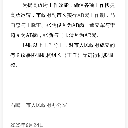
为提高政府工作效能，确保各项工作快捷
高效运转，市政府副市长实行
AB
岗工作制，马
自忠与王晓雷
、张明俊
互为
AB
岗，董立军与
李
超
互为
AB
岗，张新与
马玉清
互为
AB
岗。
根据以上
工作
分工，对市人民政府成立的
有关议事协调机构组长（主任）等进行同步调
整。
石嘴山市人民政府办公室
2025
年
6
月
24
日