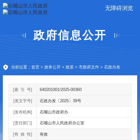
无障碍浏览
政府信息公开
当前位置：
首页
>
政务公开
>
政策
>
市政府文件
> 石政办发
[索
引
号]
640201001/2025-00360
[发文字号]
石政办发〔2025〕39号
[发布机构]
石嘴山市政府办
[责任部门]
石嘴山市人民政府办公室
[有
效
性]
有效