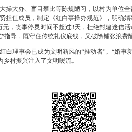
大操大办、盲目攀比等陈规陋习，以村为单位全
贤担任成员，制定《红白事操办规范》，明确婚
3万元，丧事停灵时间不超过3天，杜绝封建迷信
式”指导，既守住传统礼仪底线，又破除铺张浪费
红白理事会已成为文明新风的“推动者”。“婚事
，为乡村振兴注入了文明暖流。