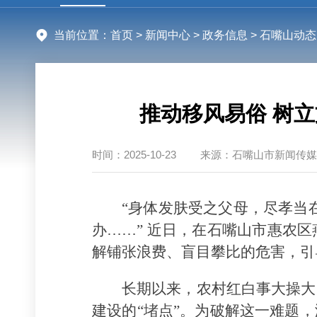
当前位置：
首页
>
新闻中心
>
政务信息
> 石嘴山动态
推动移风易俗 树
时间：
2025-10-23
来源：
石嘴山市新闻传媒
“身体发肤受之父母，尽孝当
办……” 近日，在石嘴山市惠农
解铺张浪费、盲目攀比的危害，引
长期以来，农村红白事大操大
建设的“堵点”。为破解这一难题