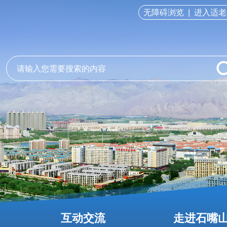
无障碍浏览
|
进入适老
互动交流
走进石嘴