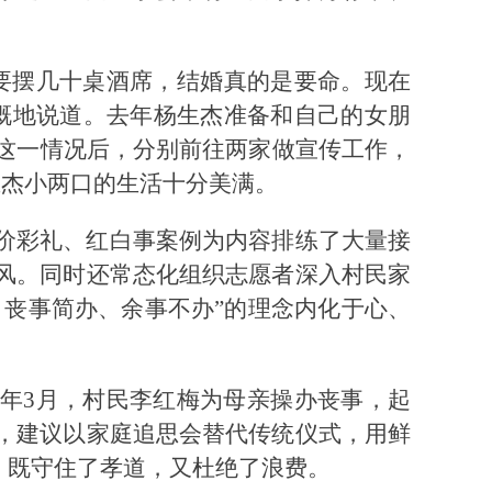
要摆几十桌酒席，结婚真的是要命。现在
慨地说道。去年杨生杰准备和自己的女朋
知这一情况后，分别前往两家做宣传工作，
生杰小两口的生活十分美满。
价彩礼、红白事案例为内容排练了大量接
风。同时还常态化组织志愿者深入村民家
、丧事简办、余事不办”的理念内化于心、
今年3月，村民李红梅为母亲操办丧事，起
，建议以家庭追思会替代传统仪式，用鲜
，既守住了孝道，又杜绝了浪费。