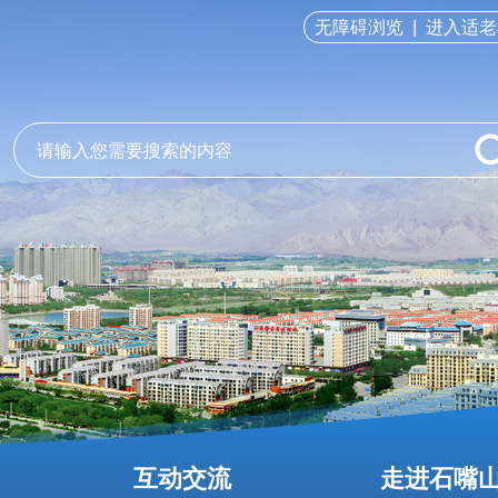
无障碍浏览
|
进入适老
互动交流
走进石嘴