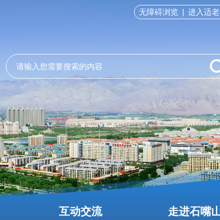
无障碍浏览
|
进入适老
互动交流
走进石嘴