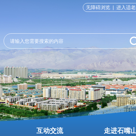
无障碍浏览
|
进入适老
互动交流
走进石嘴