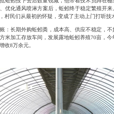
批蚯蚓投下去后数量锐减，他带着技术员蹲在棚
、优化通风喷淋方案后，蚯蚓终于稳定繁殖开来
，村民们从最初的怀疑，变成了主动上门打听技
账：长期外购蚯蚓粪，成本高、供应不稳定，不
平方米加工存放车间，发展露地蚯蚓养殖70亩，今年
增收8万余元。