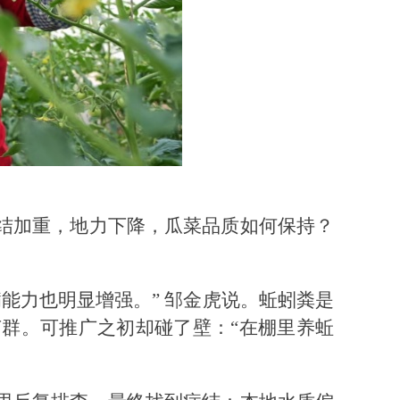
结加重，地力下降，瓜菜品质如何保持？
能力也明显增强。” 邹金虎说。蚯蚓粪是
群。可推广之初却碰了壁：“在棚里养蚯