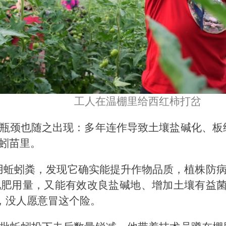
工人在
温棚里
给西红柿打岔
瓶颈也随之出现：多年连作导致土壤盐碱化、板
蚓苗里。
用蚯蚓粪，发现它确实能提升作物品质，植株防病
肥用量，又能有效改良盐碱地、增加土壤有益菌
头，没人愿意冒这个险。