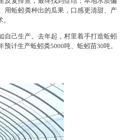
里反复排查，最终找到症结：本地水质偏
。用蚯蚓粪种出的瓜果，口感更清甜、产
术。
如自己生产。去年起，村里着手打造蚯蚓
预计生产蚯蚓粪5000吨、蚯蚓苗30吨。