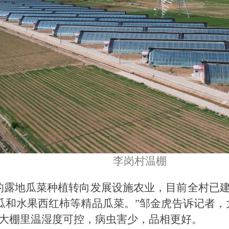
李岗村温棚
的露地瓜菜种植转向发展设施农业，目前全村已建
香瓜和水果西红柿等精品瓜菜。”邹金虎告诉记者
大棚里温湿度可控，病虫害少，品相更好。