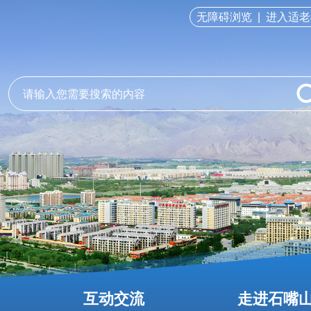
无障碍浏览
|
进入适老
互动交流
走进石嘴